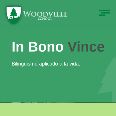
Nivel Primaria
Nivel Secun
In Bono
Vince
Bilingüismo aplicado a la vida.